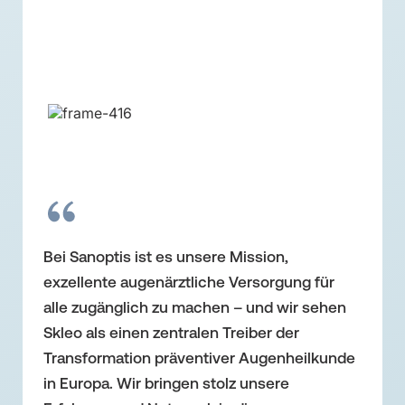
Bei Sanoptis ist es unsere Mission,
Ich bin Skleo so dankbar für dieses
exzellente augenärztliche Versorgung für
unkomplizierte Screening. Ohne euch wäre
alle zugänglich zu machen – und wir sehen
ich nie zum Augenarzt gegangen. Jetzt
Skleo als einen zentralen Treiber der
bekomme ich eine Behandlung, die sonst
Transformation präventiver Augenheilkunde
vielleicht zu spät gekommen wäre. Danke,
in Europa. Wir bringen stolz unsere
dass ihr einen echten Unterschied macht!