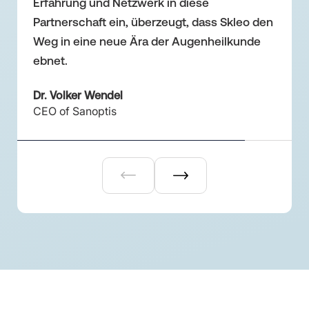
Erfahrung und Netzwerk in diese
Natalie Thomauske
Partnerschaft ein, überzeugt, dass Skleo den
Weg in eine neue Ära der Augenheilkunde
ebnet.
Dr. Volker Wendel
CEO of Sanoptis