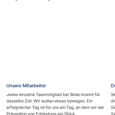
Unsere Mitarbeiter
D
Jedes einzelne Teammitglied bei Skleo brennt für
Sk
dasselbe Ziel: Wir wollen etwas bewegen. Ein
di
erfolgreicher Tag ist für uns ein Tag, an dem wir der
Ge
Prävention von Erblindung ein Stück
Sy